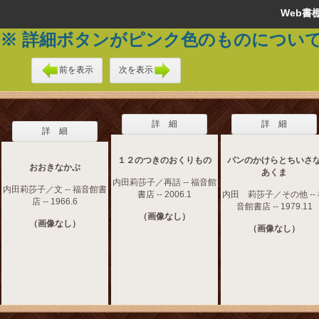
Web
※ 詳細ボタンがピンク色のものについ
前を表示
次を表示
詳 細
詳 細
詳 細
１２のつきのおくりもの
パンのかけらとちいさ
おおきなかぶ
あくま
内田莉莎子／再話 -- 福音館
内田莉莎子／文 -- 福音館書
書店 -- 2006.1
内田 莉莎子／その他 --
店 -- 1966.6
音館書店 -- 1979.11
（画像なし）
（画像なし）
（画像なし）