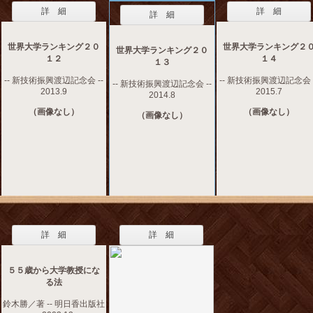
詳 細
詳 細
詳 細
世界大学ランキング２０
世界大学ランキング２
世界大学ランキング２０
１２
１４
１３
-- 新技術振興渡辺記念会 --
-- 新技術振興渡辺記念会 -
-- 新技術振興渡辺記念会 --
2013.9
2015.7
2014.8
（画像なし）
（画像なし）
（画像なし）
詳 細
詳 細
５５歳から大学教授にな
る法
鈴木勝／著 -- 明日香出版社