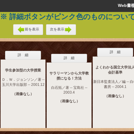
Web
※ 詳細ボタンがピンク色のものについ
前を表示
次を表示
詳 細
詳 細
詳 細
よくわかる国立大学法
学生参加型の大学授業
会計基準
サラリーマンから大学教
授になる！方法
Ｄ．Ｗ．ジョンソン／著 --
新日本監査法人／編 -- 
玉川大学出版部 -- 2001.12
書房 -- 2004.1
白石拓／著 -- 宝島社 --
2003.4
（画像なし）
（画像なし）
（画像なし）