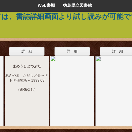
Web書棚 徳島県立図書館
ては、書誌詳細画面より試し読みが可能で
詳 細
詳 細
詳 細
まめうしとつぶた
あきやま ただし／著 -- Ｐ
ＨＰ研究所 -- 1999.03
（画像なし）