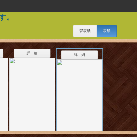
す。
背表紙
表紙
詳 細
詳 細