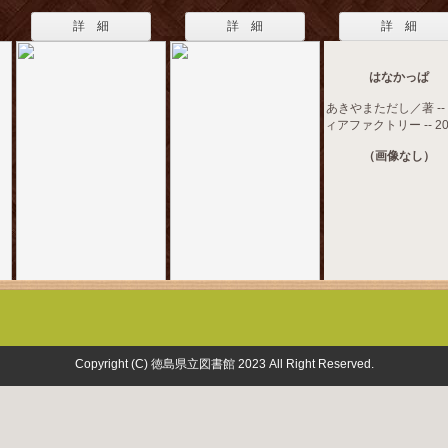
詳 細
詳 細
詳 細
はなかっぱ
あきやまただし／著 --
ィアファクトリー -- 20
（画像なし）
Copyright (C) 徳島県立図書館 2023 All Right Reserved.