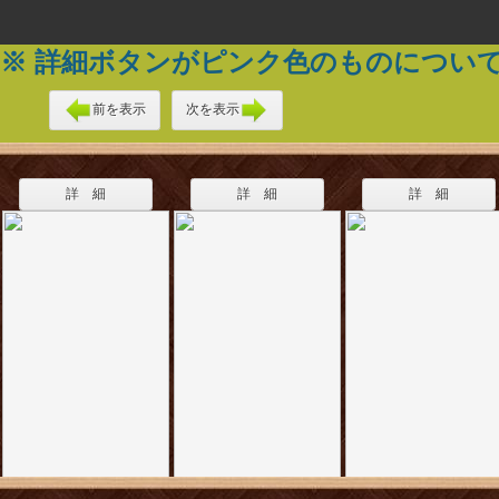
※ 詳細ボタンがピンク色のものについ
前を表示
次を表示
詳 細
詳 細
詳 細