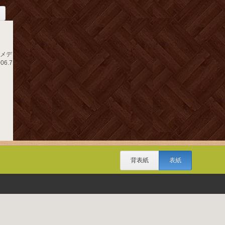
 メデ
06.7
背表紙
表紙