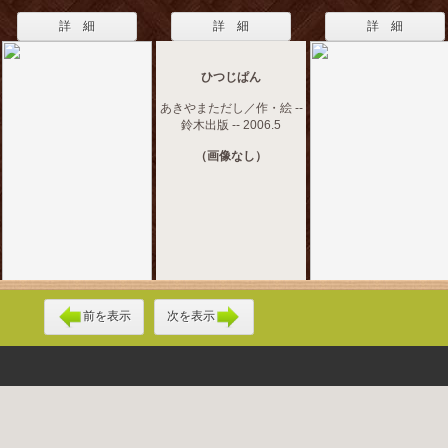
詳 細
詳 細
詳 細
ひつじぱん
あきやまただし／作・絵 --
鈴木出版 -- 2006.5
（画像なし）
前を表示
次を表示