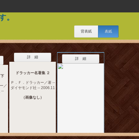
す。
背表紙
表紙
詳 細
詳 細
ドラッカー名著集 ２
 下
Ｐ．Ｆ．ドラッカー／著 --
ー／
ダイヤモンド社 -- 2006.11
--
（画像なし）