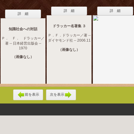
詳 細
詳 細
詳 細
ドラッカー名著集 ３
知識社会への対話
Ｐ．Ｆ．ドラッカー／著 --
Ｐ． Ｆ． ドラッカー／
ダイヤモンド社 -- 2006.11
著 -- 日本経営出版会 --
1970
（画像なし）
（画像なし）
前を表示
次を表示