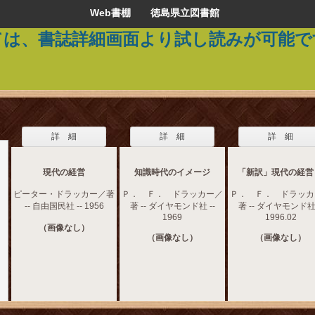
Web書棚 徳島県立図書館
ては、書誌詳細画面より試し読みが可能で
詳 細
詳 細
詳 細
現代の経営
知識時代のイメージ
「新訳」現代の経営
ピーター・ドラッカー／著
Ｐ． Ｆ． ドラッカー／
Ｐ． Ｆ． ドラッカ
-- 自由国民社 -- 1956
著 -- ダイヤモンド社 --
著 -- ダイヤモンド社 
1969
1996.02
（画像なし）
（画像なし）
（画像なし）