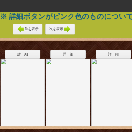
※ 詳細ボタンがピンク色のものについ
前を表示
次を表示
詳 細
詳 細
詳 細