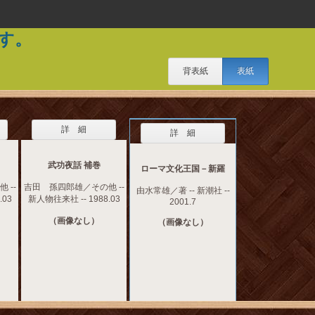
す。
背表紙
表紙
詳 細
詳 細
武功夜話 補巻
ローマ文化王国－新羅
 --
吉田 孫四郎雄／その他 --
由水常雄／著 -- 新潮社 --
.03
新人物往来社 -- 1988.03
2001.7
（画像なし）
（画像なし）