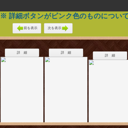
※ 詳細ボタンがピンク色のものについ
前を表示
次を表示
詳 細
詳 細
詳 細