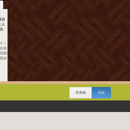
秀吉
と人
化
ティ
企画
二回国
員会
背表紙
表紙