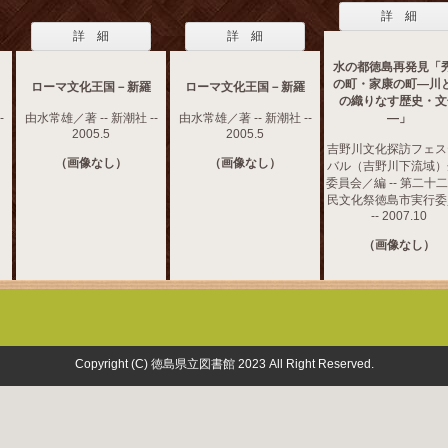
詳 細
詳 細
詳 細
水の都徳島再発見「
の町・家康の町―川
ローマ文化王国－新羅
ローマ文化王国－新羅
の織りなす歴史・文
-
由水常雄／著 -- 新潮社 --
由水常雄／著 -- 新潮社 --
―」
2005.5
2005.5
吉野川文化探訪フェス
（画像なし）
（画像なし）
バル（吉野川下流域）
委員会／編 -- 第二十
民文化祭徳島市実行委
-- 2007.10
（画像なし）
Copyright (C) 徳島県立図書館 2023 All Right Reserved.