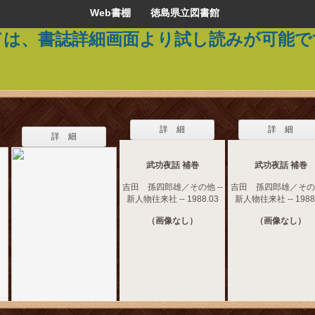
Web書棚 徳島県立図書館
ては、書誌詳細画面より試し読みが可能で
詳 細
詳 細
詳 細
武功夜話 補巻
武功夜話 補巻
吉田 孫四郎雄／その他 --
吉田 孫四郎雄／その他
新人物往来社 -- 1988.03
新人物往来社 -- 1988
（画像なし）
（画像なし）