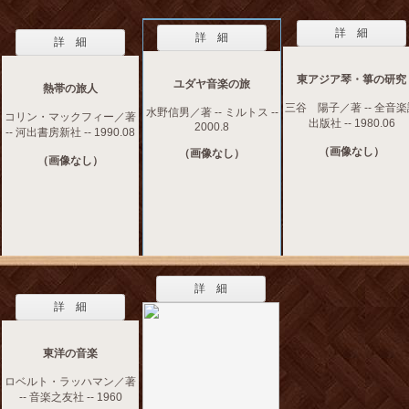
詳 細
詳 細
詳 細
東アジア琴・箏の研究
ユダヤ音楽の旅
熱帯の旅人
三谷 陽子／著 -- 全音
水野信男／著 -- ミルトス --
コリン・マックフィー／著
出版社 -- 1980.06
2000.8
-- 河出書房新社 -- 1990.08
（画像なし）
（画像なし）
（画像なし）
詳 細
詳 細
東洋の音楽
ロベルト・ラッハマン／著
-- 音楽之友社 -- 1960