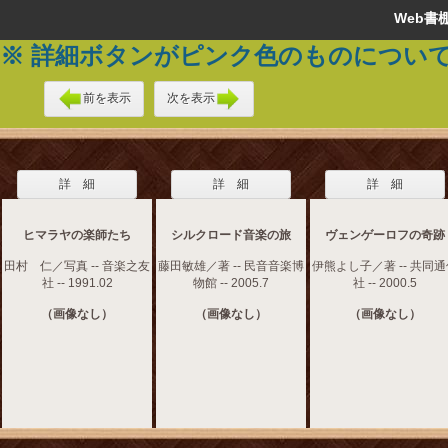
Web
※ 詳細ボタンがピンク色のものについ
前を表示
次を表示
詳 細
詳 細
詳 細
ヒマラヤの楽師たち
シルクロード音楽の旅
ヴェンゲーロフの奇跡
田村 仁／写真 -- 音楽之友
藤田敏雄／著 -- 民音音楽博
伊熊よし子／著 -- 共同
社 -- 1991.02
物館 -- 2005.7
社 -- 2000.5
（画像なし）
（画像なし）
（画像なし）