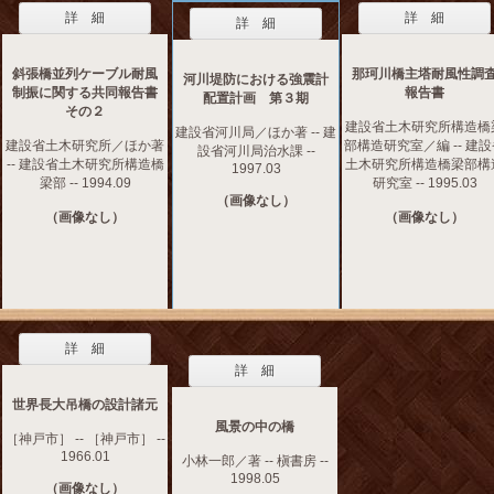
詳 細
詳 細
詳 細
斜張橋並列ケーブル耐風
那珂川橋主塔耐風性調
河川堤防における強震計
制振に関する共同報告書
報告書
配置計画 第３期
その２
建設省土木研究所構造橋
建設省河川局／ほか著 -- 建
建設省土木研究所／ほか著
部構造研究室／編 -- 建
設省河川局治水課 --
-- 建設省土木研究所構造橋
土木研究所構造橋梁部構
1997.03
梁部 -- 1994.09
研究室 -- 1995.03
（画像なし）
（画像なし）
（画像なし）
詳 細
詳 細
世界長大吊橋の設計諸元
風景の中の橋
［神戸市］ -- ［神戸市］ --
1966.01
小林一郎／著 -- 槇書房 --
1998.05
（画像なし）