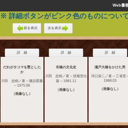
Web
※ 詳細ボタンがピンク色のものについ
前を表示
次を表示
詳 細
詳 細
詳 細
だれがタコマを墜とした
吊橋の文化史
瀬戸大橋をかけた男
か
川田 忠樹／著 -- 技報堂出
河口栄二／著 -- 三省堂 -
1988.03
川田 忠樹／著 -- 建設図書
版 -- 1981.11
-- 1975.08
（画像なし）
（画像なし）
（画像なし）