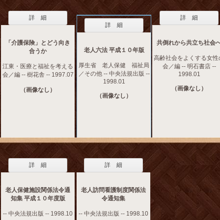
詳 細
詳 細
詳 細
「介護保険」とどう向き
共倒れから共立ち社会
老人六法 平成１０年版
合うか
高齢社会をよくする女性
厚生省 老人保健 福祉局
江東・医療と福祉を考える
会／編 -- 明石書店 --
／その他 -- 中央法規出版 --
1998.01
会／編 -- 樹花舎 -- 1997.07
1998.01
（画像なし）
（画像なし）
（画像なし）
詳 細
詳 細
老人保健施設関係法令通
老人訪問看護制度関係法
知集 平成１０年度版
令通知集
-- 中央法規出版 -- 1998.10
-- 中央法規出版 -- 1998.10