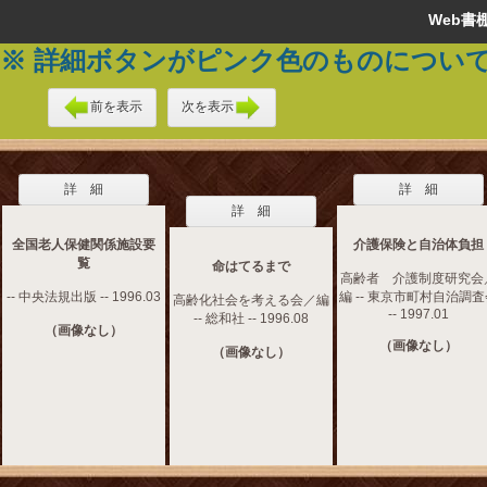
Web
※ 詳細ボタンがピンク色のものについ
前を表示
次を表示
詳 細
詳 細
詳 細
全国老人保健関係施設要
介護保険と自治体負担
覧
命はてるまで
高齢者 介護制度研究会
-- 中央法規出版 -- 1996.03
編 -- 東京市町村自治調
高齢化社会を考える会／編
-- 1997.01
-- 総和社 -- 1996.08
（画像なし）
（画像なし）
（画像なし）