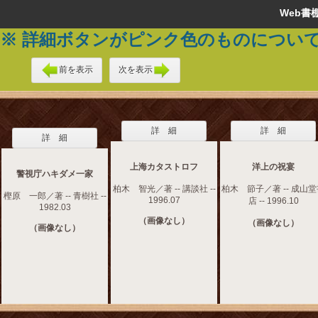
Web
※ 詳細ボタンがピンク色のものについ
前を表示
次を表示
詳 細
詳 細
詳 細
上海カタストロフ
洋上の祝宴
警視庁ハキダメ一家
柏木 智光／著 -- 講談社 --
柏木 節子／著 -- 成山
樫原 一郎／著 -- 青樹社 --
1996.07
店 -- 1996.10
1982.03
（画像なし）
（画像なし）
（画像なし）