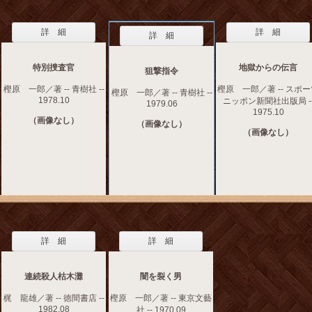
詳 細
詳 細
詳 細
特別捜査官
地獄からの伝言
狙撃指令
樫原 一郎／著 -- 青樹社 --
樫原 一郎／著 -- スポ
樫原 一郎／著 -- 青樹社 --
1978.10
ニッポン新聞社出版局 -
1979.06
1975.10
（画像なし）
（画像なし）
（画像なし）
詳 細
詳 細
連続殺人枯木灘
闇を裂く男
梶 龍雄／著 -- 徳間書店 --
樫原 一郎／著 -- 東京文藝
1982.08
社 -- 1970.09