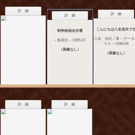
詳 細
詳 細
詳 細
こんにちは八名信夫で
戦争映画名作選
八名 信夫／著 -- デー
-- 集英社 -- 1995.07
ウス -- 1998.09
（画像なし）
（画像なし）
詳 細
詳 細