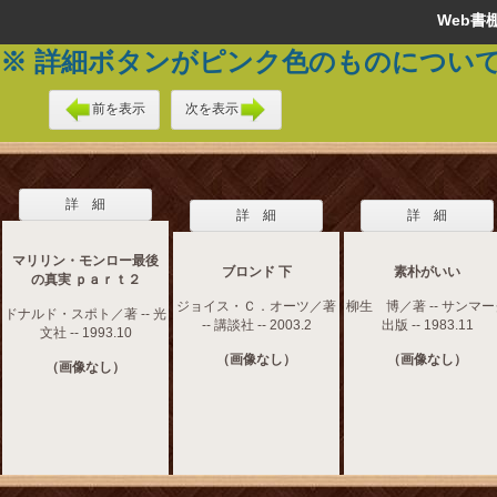
Web
※ 詳細ボタンがピンク色のものについ
前を表示
次を表示
詳 細
詳 細
詳 細
マリリン・モンロー最後
ブロンド 下
素朴がいい
の真実 ｐａｒｔ２
ジョイス・Ｃ．オーツ／著
柳生 博／著 -- サンマ
ドナルド・スポト／著 -- 光
-- 講談社 -- 2003.2
出版 -- 1983.11
文社 -- 1993.10
（画像なし）
（画像なし）
（画像なし）