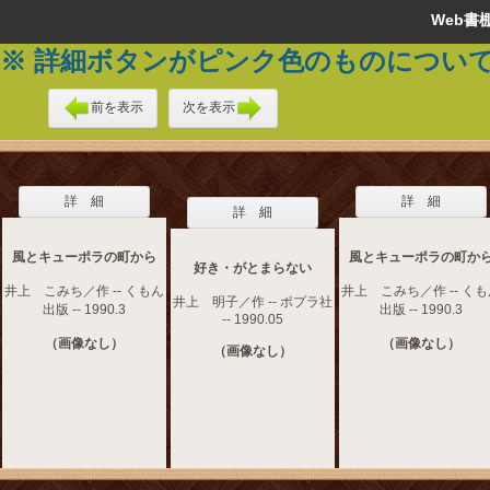
Web
※ 詳細ボタンがピンク色のものについ
前を表示
次を表示
詳 細
詳 細
詳 細
風とキューポラの町から
風とキューポラの町か
好き・がとまらない
井上 こみち／作 -- くもん
井上 こみち／作 -- く
井上 明子／作 -- ポプラ社
出版 -- 1990.3
出版 -- 1990.3
-- 1990.05
（画像なし）
（画像なし）
（画像なし）