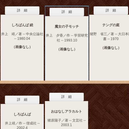
詳 細
詳 細
詳 細
しろばんば 続
テングの庭
魔女の子モッチ
井上 靖／著 -- 中央公論社
猪野 省三／著 -- 大日
井上 夕香／作 -- 学習研究
-- 1980.04
書 -- 1970
社 -- 1993.10
（画像なし）
（画像なし）
（画像なし）
詳 細
詳 細
おはなしアラカルト
しろばんば
猪原陽子／著 -- 文芸社 --
井上靖／作 -- 偕成社 --
2003.1
2002.4