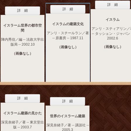
詳 細
詳 細
詳 細
イスラム
イスラムの建築文化
イスラーム世界の都市空
アンリ・スティアリン／
間
アンリ・スチールラン／著
-- タッシェン・ジャパン -
-- 原書房 -- 1987.11
2002.6
陣内秀信／編 -- 法政大学出
版局 -- 2002.10
（画像なし）
（画像なし）
（画像なし）
詳 細
詳 細
イスラーム建築の見かた
世界のイスラーム建築
深見奈緒子／著 -- 東京堂出
深見奈緒子／著 -- 講談社 --
版 -- 2003.7
2005.3