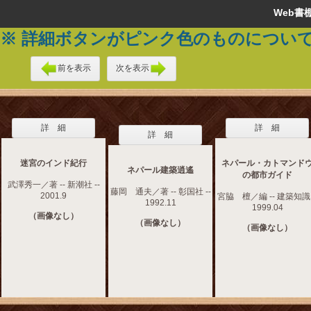
Web
※ 詳細ボタンがピンク色のものについ
前を表示
次を表示
詳 細
詳 細
詳 細
迷宮のインド紀行
ネパール・カトマンド
ネパール建築逍遙
の都市ガイド
武澤秀一／著 -- 新潮社 --
藤岡 通夫／著 -- 彰国社 --
2001.9
宮脇 檀／編 -- 建築知識 
1992.11
1999.04
（画像なし）
（画像なし）
（画像なし）