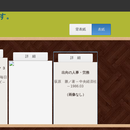
す。
背表紙
表紙
詳 細
詳 細
 ３
出向の人事・労務
 毎日
荻原 勝／著 -- 中央経済社
--
-- 1986.03
（画像なし）