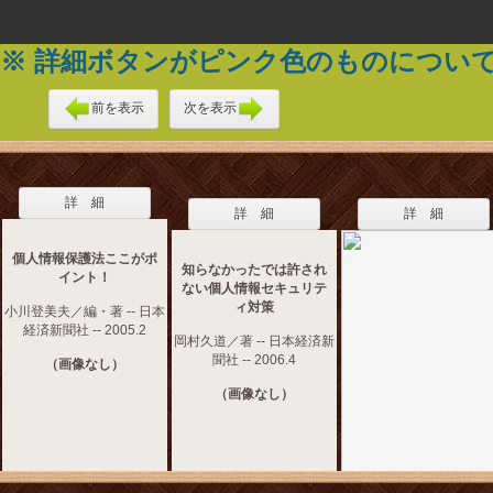
※ 詳細ボタンがピンク色のものについ
前を表示
次を表示
詳 細
詳 細
詳 細
個人情報保護法ここがポ
知らなかったでは許され
イント！
ない個人情報セキュリテ
ィ対策
小川登美夫／編・著 -- 日本
経済新聞社 -- 2005.2
岡村久道／著 -- 日本経済新
聞社 -- 2006.4
（画像なし）
（画像なし）