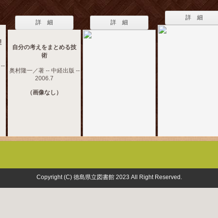
詳 細
詳 細
詳 細
理
自分の考えをまとめる技
術
--
奥村隆一／著 -- 中経出版 --
2006.7
（画像なし）
Copyright (C) 徳島県立図書館 2023 All Right Reserved.