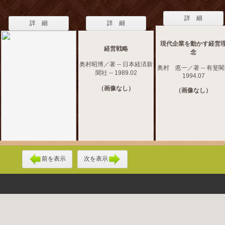
詳 細
詳 細
詳 細
現代企業を動かす経営
経営戦略
念
奥村昭博／著 -- 日本経済新
奥村 悳一／著 -- 有斐閣 
聞社 -- 1989.02
1994.07
（画像なし）
（画像なし）
前を表示
次を表示