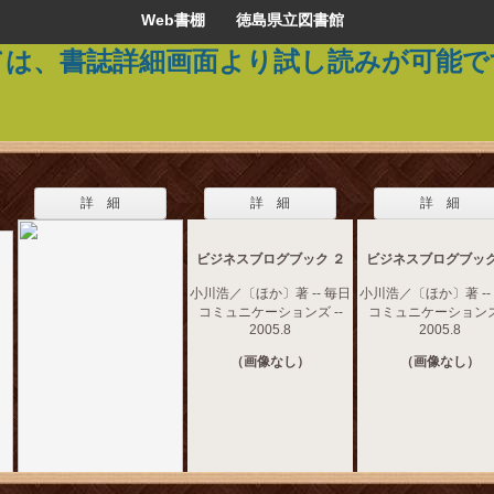
Web書棚 徳島県立図書館
ては、書誌詳細画面より試し読みが可能で
詳 細
詳 細
詳 細
ビジネスブログブック ２
ビジネスブログブック
小川浩／〔ほか〕著 -- 毎日
小川浩／〔ほか〕著 --
コミュニケーションズ --
コミュニケーションズ 
2005.8
2005.8
（画像なし）
（画像なし）