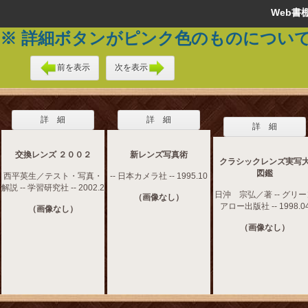
Web
※ 詳細ボタンがピンク色のものについ
前を表示
次を表示
詳 細
詳 細
詳 細
交換レンズ ２００２
新レンズ写真術
クラシックレンズ実写
図鑑
西平英生／テスト・写真・
-- 日本カメラ社 -- 1995.10
解説 -- 学習研究社 -- 2002.2
日沖 宗弘／著 -- グリ
（画像なし）
アロー出版社 -- 1998.0
（画像なし）
（画像なし）