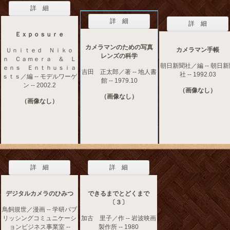
詳 細
詳 細
詳 細
Ｅｘｐｏｓｕｒｅ
カメラマンのための写真
カメラマン手帳
Ｕｎｉｔｅｄ Ｎｉｋｏ
レンズの科学
ｎ Ｃａｍｅｒａ ＆ Ｌ
朝日新聞社／編 -- 朝日
ｅｎｓ Ｅｎｔｈｕｓｉａ
吉田 正太郎／著 -- 地人書
社 -- 1992.03
ｓｔｓ／編 -- モデルワーゲ
館 -- 1979.10
ン -- 2002.2
（画像なし）
（画像なし）
（画像なし）
詳 細
詳 細
デジタルカメラのひみつ
できるまでとどくまで
〔３〕
鳥飼規世／漫画 -- 学研パブ
リッシングコミュニケーシ
加古 里子／作 -- 岩波映画
ョンビジネス事業室 --
製作所 -- 1980