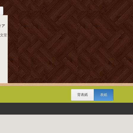
ィア
成文堂
背表紙
表紙