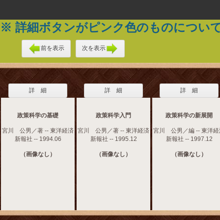
※ 詳細ボタンがピンク色のものについ
前を表示
次を表示
詳 細
詳 細
詳 細
政策科学の基礎
政策科学入門
政策科学の新展開
宮川 公男／著 -- 東洋経済
宮川 公男／著 -- 東洋経済
宮川 公男／編 -- 東洋
新報社 -- 1994.06
新報社 -- 1995.12
新報社 -- 1997.12
（画像なし）
（画像なし）
（画像なし）