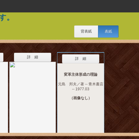
す。
背表紙
表紙
詳 細
詳 細
変革主体形成の理論
元島 邦夫／著 -- 青木書店
-- 1977.03
（画像なし）