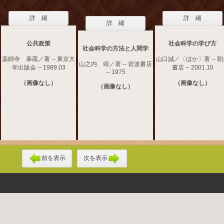
詳 細
詳 細
詳 細
公共政策
社会科学の学び方
社会科学の方法と人間学
薬師寺 泰蔵／著 -- 東京大
山口誠／〔ほか〕著 -- 
山之内 靖／著 -- 岩波書店
学出版会 -- 1989.03
書店 -- 2001.10
-- 1975
（画像なし）
（画像なし）
（画像なし）
前を表示
次を表示