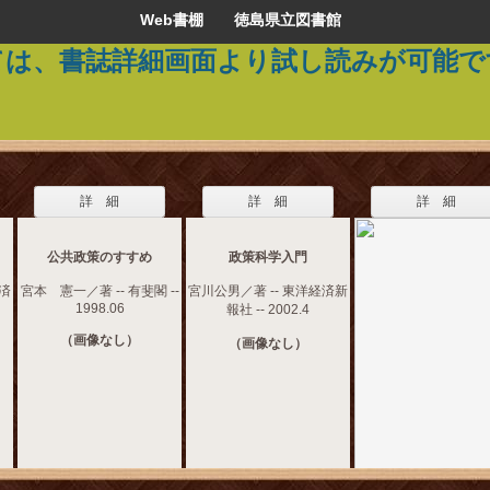
Web書棚 徳島県立図書館
ては、書誌詳細画面より試し読みが可能で
詳 細
詳 細
詳 細
公共政策のすすめ
政策科学入門
経済
宮本 憲一／著 -- 有斐閣 --
宮川公男／著 -- 東洋経済新
1998.06
報社 -- 2002.4
（画像なし）
（画像なし）