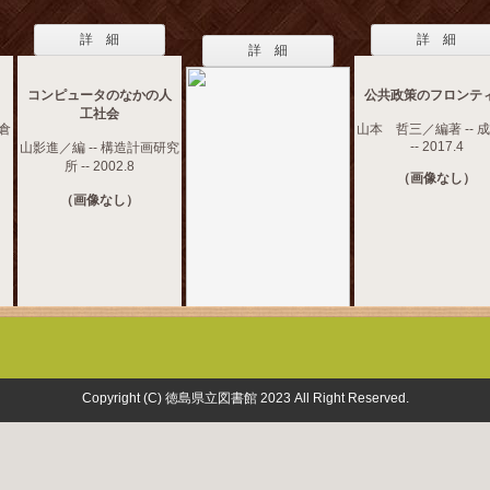
詳 細
詳 細
詳 細
コンピュータのなかの人
公共政策のフロンテ
工社会
朝倉
山本 哲三／編著 -- 
-- 2017.4
山影進／編 -- 構造計画研究
所 -- 2002.8
（画像なし）
（画像なし）
Copyright (C) 徳島県立図書館 2023 All Right Reserved.